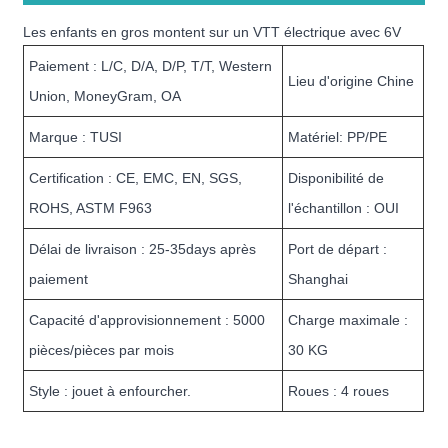
Les enfants en gros montent sur un VTT électrique avec 6V
Paiement : L/C, D/A, D/P, T/T, Western
Lieu d'origine Chine
Union, MoneyGram, OA
Marque : TUSI
Matériel: PP/PE
Certification : CE, EMC, EN, SGS,
Disponibilité de
ROHS, ASTM F963
l'échantillon : OUI
Délai de livraison : 25-35days après
Port de départ :
paiement
Shanghai
Capacité d'approvisionnement : 5000
Charge maximale :
pièces/pièces par mois
30 KG
Style : jouet à enfourcher.
Roues : 4 roues