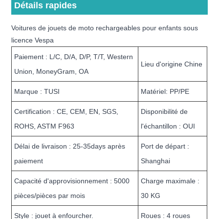
Détails rapides
Voitures de jouets de moto rechargeables pour enfants sous
licence Vespa
Paiement : L/C, D/A, D/P, T/T, Western
Lieu d'origine Chine
Union, MoneyGram, OA
Marque : TUSI
Matériel: PP/PE
Certification : CE, CEM, EN, SGS,
Disponibilité de
ROHS, ASTM F963
l'échantillon : OUI
Délai de livraison : 25-35days après
Port de départ :
paiement
Shanghai
Capacité d'approvisionnement : 5000
Charge maximale :
pièces/pièces par mois
30 KG
Style : jouet à enfourcher.
Roues : 4 roues