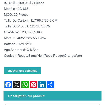
97,43 $ - 169,03 $ / Pièces
Modèle : JC-666
MOQ: 20 Pièces
Taille Du Carton : 117*66,5*50,5 CM
Taille Du Produit: 123*88*80CM
G.W./N.W. : 29,5/23,5 KG
Moteur : 40W* 2ï¼ˆ550ï¼‰
Batterie : 12V7A*1
Âge Approprié: 3-8 Ans
Couleur: Rouge/blanc/noir/Rose Rouge/orange/vert
envoyer une demande
Facebook
X
WhatsApp
Pinterest
LinkedIn
Share
Description du produit