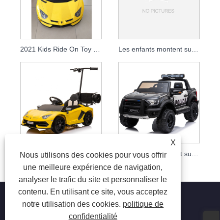
2021 Kids Ride On Toy sous licence Lamborghini Aventador Svj Version de base
Les enfants montent sur des jouets avec une télécommande de 2,4 g
X
2020 offre spéciale voiture électrique pour enfants à conduire avec télécommande bébé tour sur voiture jouet
Les enfants montent sur une grande jeep électrique sous licence de voiture de police jouet pour enfants avec télécommande
Nous utilisons des cookies pour vous offrir
une meilleure expérience de navigation,
analyser le trafic du site et personnaliser le
contenu. En utilisant ce site, vous acceptez
notre utilisation des cookies.
politique de
confidentialité