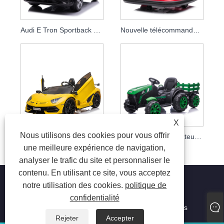
Audi E Tron Sportback Dernières Voiture Électrique 12v Jouets Pour Enfants Parent Télécommande Bébé Voiture
Nouvelle télécommande intérieure 12v électrique enfants monter sur auto-tamponneuse chose sauvage 360 ​​tour en rotation sur véhicule jouet pour bébé
X
Nous utilisons des cookies pour vous offrir
Ride On Car Enfant Conduite Jouet Voiture 12v 24v Enfants Voitures Électriques
2021 Nouveaux tracteurs pour enfants
une meilleure expérience de navigation,
analyser le trafic du site et personnaliser le
contenu. En utilisant ce site, vous acceptez
notre utilisation des cookies.
politique de
confidentialité
Copyright © 2023 Jiaxing Tusi Toys Co., Ltd. Tous droits
réservés
Rejeter
Accepter