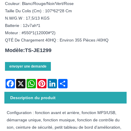
Couleur: Blanc/rouge/noir/vert/rose
Taille Du Colis (cm) : 107*62*28 Cm
N.W/G.W : 17,5/13 KGS
Batterie : 12v7ah*1
Moteur : #550*1(12000#*2)
QTÉ De Chargement 40HQ : Environ 355 Pièces /40HQ
Modèle:TS-JE1299
envoyer une demande
Facebook
X
WhatsApp
Pinterest
LinkedIn
Share
Description du produit
Configuration : fonction avant et arrière, fonction MP3/USB,
démarrage unique, fonction musique, fonction de contrôle du
son, ceinture de sécurité, petit tableau de bord d'amélioration,