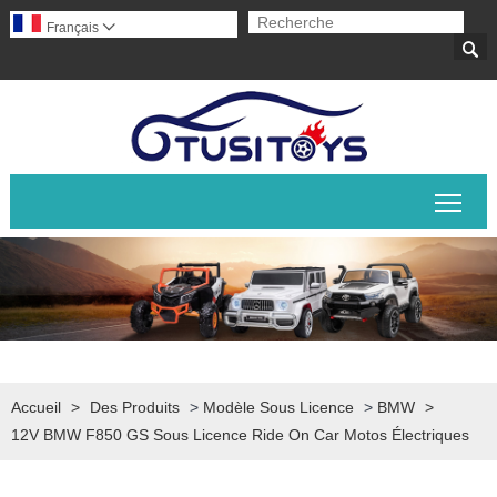
Français


Basc
Accueil
>
Des Produits
>
Modèle Sous Licence
>
BMW
>
12V BMW F850 GS Sous Licence Ride On Car Motos Électriques