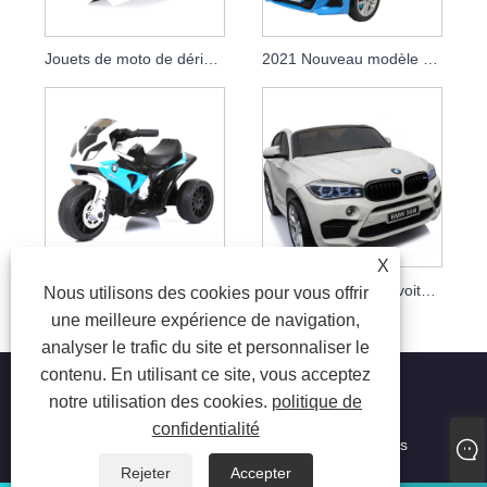
Jouets de moto de dérive de motocross électrique de haute qualité 12V
2021 Nouveau modèle de voiture pour enfants sous licence BMW Z4
X
Moto à 3 roues pour enfants BMW Moto pour enfants BMW S1000RR
Batterie bébé jouet voiture enfants voiture électrique à l'extérieur sous licence tour sur voiture
Nous utilisons des cookies pour vous offrir
une meilleure expérience de navigation,
analyser le trafic du site et personnaliser le
contenu. En utilisant ce site, vous acceptez
notre utilisation des cookies.
politique de
confidentialité
Copyright © 2023 Jiaxing Tusi Toys Co., Ltd. Tous droits
réservés
Rejeter
Accepter