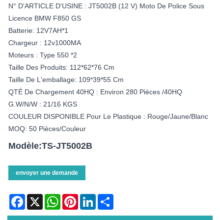
N° D'ARTICLE D'USINE : JT5002B (12 V) Moto De Police Sous
Licence BMW F850 GS
Batterie: 12V7AH*1
Chargeur : 12v1000MA
Moteurs : Type 550 *2
Taille Des Produits: 112*62*76 Cm
Taille De L'emballage: 109*39*55 Cm
QTÉ De Chargement 40HQ : Environ 280 Pièces /40HQ
G.W/N/W : 21/16 KGS
COULEUR DISPONIBLE Pour Le Plastique : Rouge/jaune/blanc
MOQ: 50 Pièces/couleur
Modèle:TS-JT5002B
envoyer une demande
Facebook
X
WhatsApp
Pinterest
LinkedIn
Share