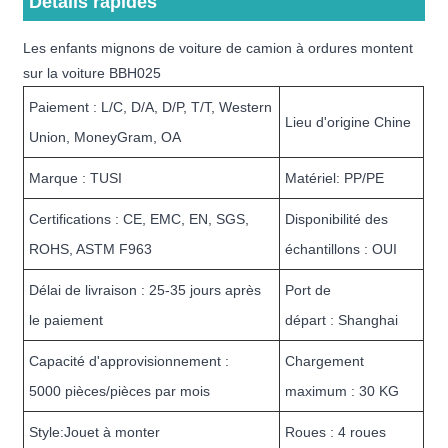
Détails rapides
Les enfants mignons de voiture de camion à ordures montent
sur la voiture BBH025
Paiement : L/C, D/A, D/P, T/T, Western
Lieu d'origine Chine
Union, MoneyGram, OA
Marque : TUSI
Matériel: PP/PE
Certifications : CE, EMC, EN, SGS,
Disponibilité des
ROHS, ASTM F963
échantillons : OUI
Délai de livraison : 25-35 jours après
Port de
le paiement
départ : Shanghai
Capacité d'approvisionnement :
Chargement
5000 pièces/pièces par mois
maximum : 30 KG
Style:Jouet à monter
Roues : 4 roues