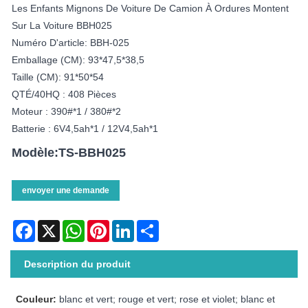
Les Enfants Mignons De Voiture De Camion À Ordures Montent
Sur La Voiture BBH025
Numéro D'article: BBH-025
Emballage (CM): 93*47,5*38,5
Taille (CM): 91*50*54
QTÉ/40HQ : 408 Pièces
Moteur : 390#*1 / 380#*2
Batterie : 6V4,5ah*1 / 12V4,5ah*1
Modèle:TS-BBH025
envoyer une demande
Facebook
X
WhatsApp
Pinterest
LinkedIn
Share
Description du produit
Couleur:
blanc et vert; rouge et vert; rose et violet; blanc et