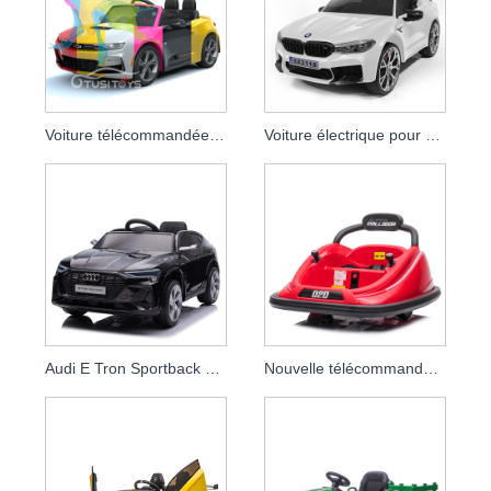
Voiture télécommandée pour bébé sous licence Chevrolet Camaro 2SS
Voiture électrique pour enfants sous licence Bmw 24v Drift Car
Audi E Tron Sportback Dernières Voiture Électrique 12v Jouets Pour Enfants Parent Télécommande Bébé Voiture
Nouvelle télécommande intérieure 12v électrique enfants monter sur auto-tamponneuse chose sauvage 360 ​​tour en rotation sur véhicule jouet pour bébé