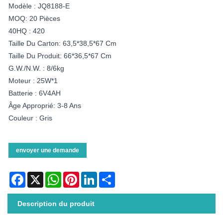
Modèle : JQ8188-E
MOQ: 20 Pièces
40HQ : 420
Taille Du Carton: 63,5*38,5*67 Cm
Taille Du Produit: 66*36,5*67 Cm
G.W./N.W. : 8/6kg
Moteur : 25W*1
Batterie : 6V4AH
Âge Approprié: 3-8 Ans
Couleur : Gris
envoyer une demande
Facebook
X
WhatsApp
Pinterest
LinkedIn
Share
Description du produit