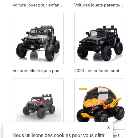
Voiture jouet pour enfants, les grands enfants montent sur la voiture, batterie, voiture électrique Utv
Voitures jouets parents-enfants pour enfants, voitures électriques télécommandées, 2021
Voitures électriques pour enfants 2020 sur 12v avec batterie
2020 Les enfants montent sur des voitures à batterie télécommandées pour que les enfants puissent rouler électriquement
X
Nous utilisons des cookies pour vous offrir
2021 Enfants Jouet Voiture Grands Enfants Monter Sur Les Voitures Électriques À Batterie De Voiture Utv
Nouveau VTT pour enfants 2021