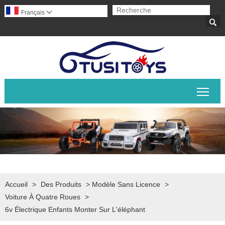
Français


Basc
Accueil
>
Des Produits
>
Modèle Sans Licence
>
Voiture À Quatre Roues
>
6v Électrique Enfants Monter Sur L'éléphant