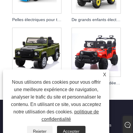
Pelles électriques pour tracteur 12 V pour bébé
De grands enfants électriques montent sur une voiture de camion jouet
X
Nous utilisons des cookies pour vous offrir
Camion électrique 24v pour enfants, avec télécommande, offre spéciale
Voiture télécommandée 12 V pour enfants à conduire
une meilleure expérience de navigation,
analyser le trafic du site et personnaliser le
contenu. En utilisant ce site, vous acceptez
notre utilisation des cookies.
politique de
confidentialité
Copyright © 2023 Jiaxing Tusi Toys Co., Ltd. Tous droits
réservés
Rejeter
Accepter