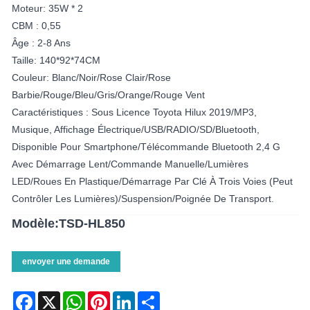
Moteur: 35W * 2
CBM : 0,55
Âge : 2-8 Ans
Taille: 140*92*74CM
Couleur: Blanc/noir/rose Clair/rose
Barbie/rouge/bleu/gris/orange/rouge Vent
Caractéristiques : Sous Licence Toyota Hilux 2019/MP3,
Musique, Affichage Électrique/USB/RADIO/SD/Bluetooth,
Disponible Pour Smartphone/télécommande Bluetooth 2,4 G
Avec Démarrage Lent/commande Manuelle/lumières
LED/roues En Plastique/démarrage Par Clé À Trois Voies (peut
Contrôler Les Lumières)/suspension/poignée De Transport.
Modèle:TSD-HL850
envoyer une demande
Facebook
X
WhatsApp
Pinterest
LinkedIn
Share