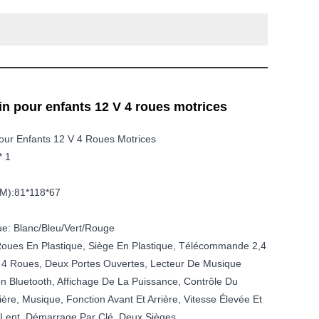
in pour enfants 12 V 4 roues motrices
our Enfants 12 V 4 Roues Motrices
* 1
(CM):81*118*67
ue: Blanc/bleu/vert/rouge
 Roues En Plastique, Siège En Plastique, Télécommande 2,4
 4 Roues, Deux Portes Ouvertes, Lecteur De Musique
on Bluetooth, Affichage De La Puissance, Contrôle Du
re, Musique, Fonction Avant Et Arrière, Vitesse Élevée Et
Lent, Démarrage Par Clé, Deux Sièges.