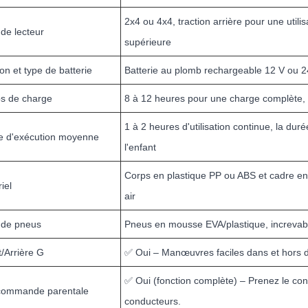
2x4 ou 4x4, traction arrière pour une utilis
de lecteur
supérieure
on et type de batterie
Batterie au plomb rechargeable 12 V ou 24 
s de charge
8 à 12 heures pour une charge complète, 
1 à 2 heures d'utilisation continue, la duré
e d'exécution moyenne
l'enfant
Corps en plastique PP ou ABS et cadre en a
iel
air
 de pneus
Pneus en mousse EVA/plastique, increvabl
/Arrière G
✅ Oui – Manœuvres faciles dans et hors d
✅ Oui (fonction complète) – Prenez le cont
commande parentale
conducteurs.