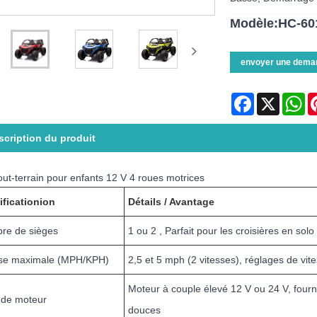
Modèle:HC-60
envoyer une dema
Facebook
X
Wh
scription du produit
ut-terrain pour enfants 12 V 4 roues motrices
ification
ion
Détails / Avantage
re de sièges
1 ou 2 , Parfait pour les croisières en sol
sse maximale (MPH/KPH)
2,5 et 5 mph (2 vitesses), réglages de vit
Moteur à couple élevé 12 V ou 24 V, fourni
 de moteur
douces