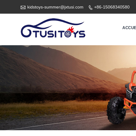

kidstoys-summer@jxtusi.com
+86-15068340580

ACCUE