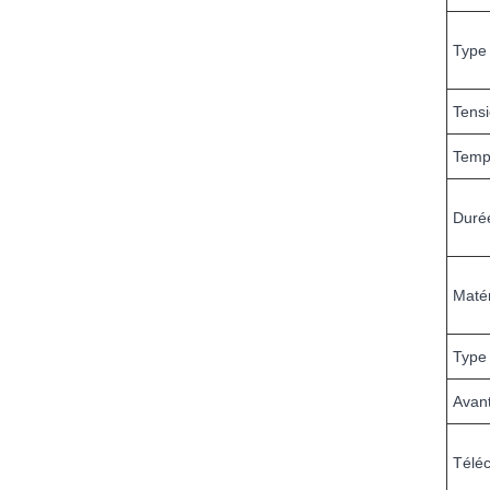
Type 
Tensi
Temp
Duré
Matér
Type
Avant
Télé