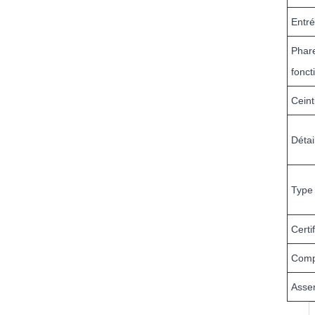
Entr
Phare
fonct
Ceint
Détai
Type 
Certi
Comp
Asse