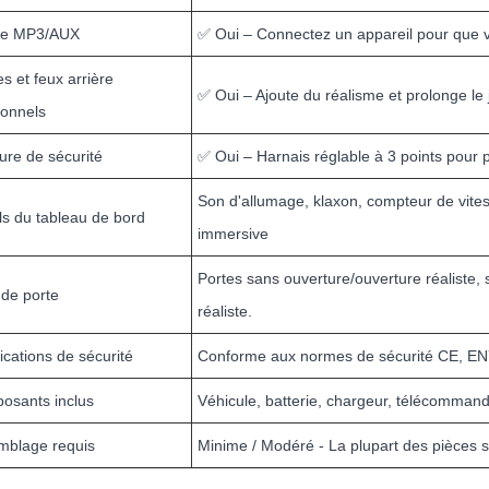
ée MP3/AUX
✅ Oui – Connectez un appareil pour que v
s et feux arrière
✅ Oui – Ajoute du réalisme et prolonge le 
ionnels
ure de sécurité
✅ Oui – Harnais réglable à 3 points pour p
Son d'allumage, klaxon, compteur de vite
ls du tableau de bord
immersive
Portes sans ouverture/ouverture réaliste,
de porte
réaliste.
fications de sécurité
Conforme aux normes de sécurité CE, E
osants inclus
Véhicule, batterie, chargeur, télécommand
mblage requis
Minime / Modéré - La plupart des pièces 