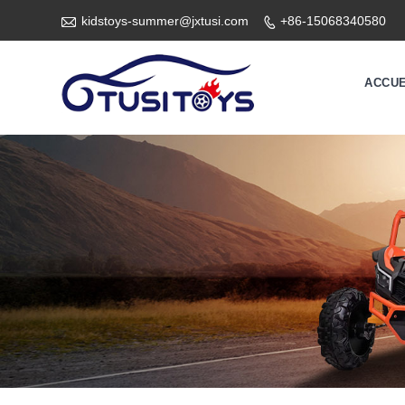

kidstoys-summer@jxtusi.com
+86-15068340580

ACCUE