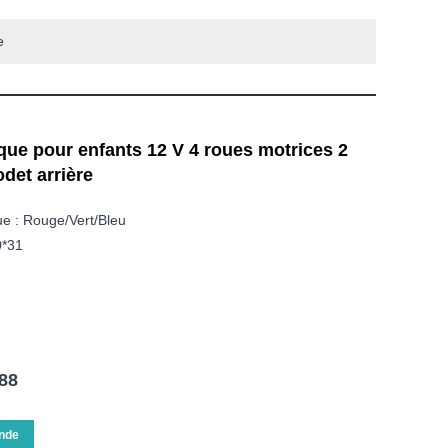
e
ique pour enfants 12 V 4 roues motrices 2
det arrière
ue : Rouge/vert/bleu
0*31
88
nde