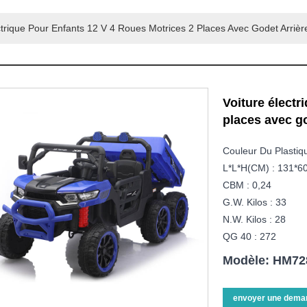
ctrique Pour Enfants 12 V 4 Roues Motrices 2 Places Avec Godet Arrièr
Voiture électr
places avec go
Couleur Du Plastiq
L*L*H(CM) : 131*6
CBM : 0,24
G.W. Kilos : 33
N.W. Kilos : 28
QG 40 : 272
Modèle: HM72
envoyer une dema