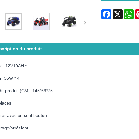
Facebook
X
Wh
scription du produit
ie: 12V10AH * 1
r: 35W * 4
 du produit (CM): 145*69*75
places
rer avec un seul bouton
age/arrêt lent