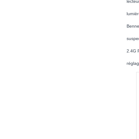
lecteu
lumiè
Benne 
suspen
2.4G 
réglag