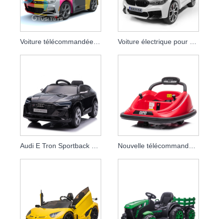
Voiture télécommandée pour bébé sous licence Chevrolet Camaro 2SS
Voiture électrique pour enfants sous licence Bmw 24v Drift Car
Audi E Tron Sportback Dernières Voiture Électrique 12v Jouets Pour Enfants Parent Télécommande Bébé Voiture
Nouvelle télécommande intérieure 12v électrique enfants monter sur auto-tamponneuse chose sauvage 360 ​​tour en rotation sur véhicule jouet pour bébé