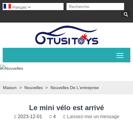
Français


Basc
Maison
>
Nouvelles
>
Nouvelles De L'entreprise
Le mini vélo est arrivé
2023-12-01
4
Laissez-moi un message